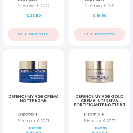
Prima era:
€
22.32
Prima era:
€
16.11
€
25.50
€
19.90
VAI AL PRODOTTO
VAI AL PRODOTTO
DEFENCE MY AGE CREMA
DEFENCE MY AGE GOLD
NOTTE 50 ML
CREMA INTENSIVA
FORTIFICANTE NOTTE 50
ML
Disponibile
Disponibile
Prima era:
€
37.71
Prima era:
€
37.71
€
42.90
€
42.90
€
43.90
€
43.90