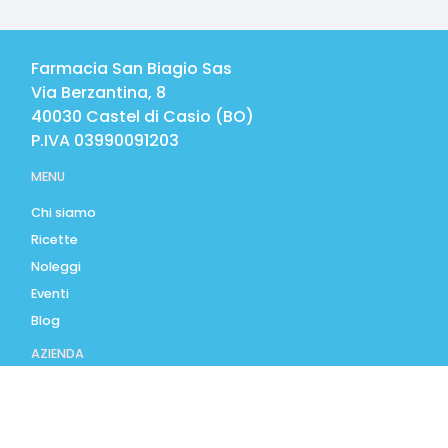
Farmacia San Biagio Sas
Via Berzantina, 8
40030
Castel di Casio
(
BO
)
P.IVA
03990091203
MENU
Chi siamo
Ricette
Noleggi
Eventi
Blog
AZIENDA
Contatti
Accedi
Registrati