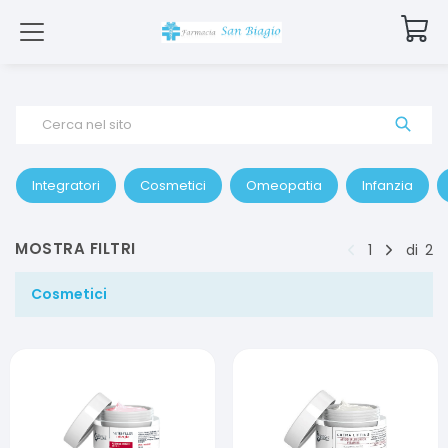
Cerca nel sito
Integratori
Cosmetici
Omeopatia
Infanzia
MOSTRA FILTRI
1
di
2
Cosmetici