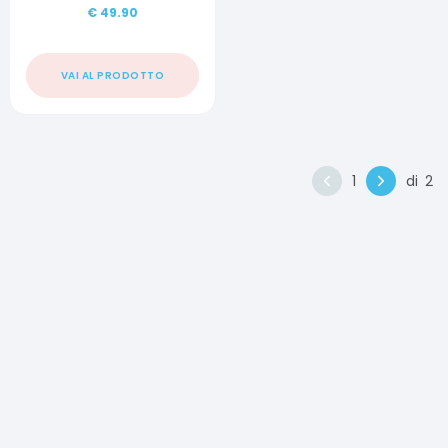
€
49.90
VAI AL PRODOTTO
1
di
2