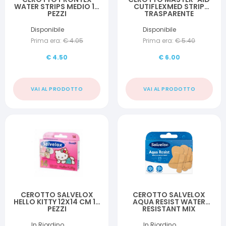
WATER STRIPS MEDIO 10
CUTIFLEXMED STRIP
PEZZI
TRASPARENTE
IMPERMEABILE
SUPPORTO IN
Disponibile
Disponibile
POLIURETANO 4
Prima era:
€
4.05
Prima era:
€
5.40
FORMATI ASSORTITI 20
PEZZI
€
4.50
€
6.00
VAI AL PRODOTTO
VAI AL PRODOTTO
CEROTTO SALVELOX
CEROTTO SALVELOX
HELLO KITTY 12X14 CM 14
AQUA RESIST WATER
PEZZI
RESISTANT MIX
FORMATI ASSORTITI 25
PEZZI
In Riordino
In Riordino