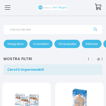
Cerca nel sito
Integratori
Cosmetici
Omeopatia
Infanzia
MOSTRA FILTRI
1
di
1
Cerotti impermeabili