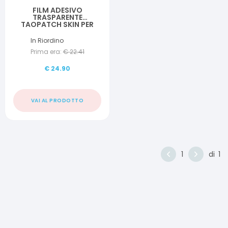
FILM ADESIVO
TRASPARENTE
TAOPATCH SKIN PER
FISSAGGIO
DISPOSITIVO TAOPATC
In Riordino
3,8X3,8 CM+ 50 PEZZI
Prima era:
€
22.41
€
24.90
VAI AL PRODOTTO
1
di
1