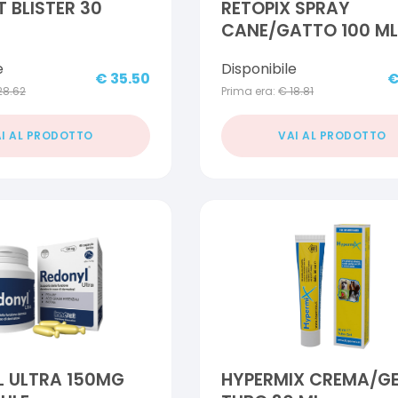
T BLISTER 30
RETOPIX SPRAY
CANE/GATTO 100 ML
e
Disponibile
€
35.50
28.62
Prima era:
€
18.81
I AL PRODOTTO
VAI AL PRODOTTO
L ULTRA 150MG
HYPERMIX CREMA/GE