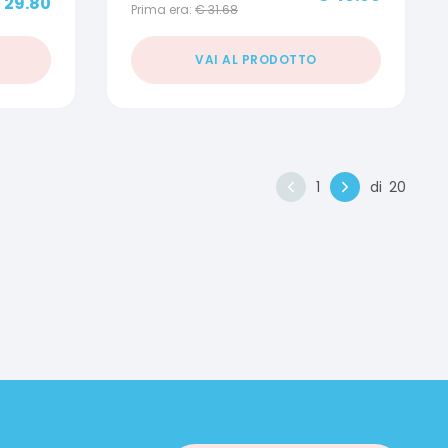
€
29.80
Prima era:
€
31.68
VAI AL PRODOTTO
1
di
20