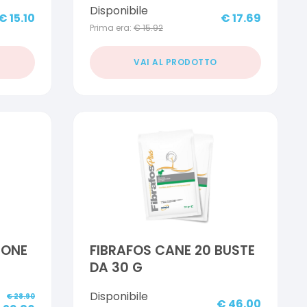
Disponibile
€
15.10
€
17.69
Prima era:
€
15.92
VAI AL PRODOTTO
CONE
FIBRAFOS CANE 20 BUSTE
DA 30 G
Disponibile
€
28.90
€
46.00