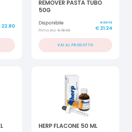
REMOVER PASTA TUBO
50G
Disponibile
€
20.72
€
22.80
€
21.24
Prima era:
€
18.00
VAI AL PRODOTTO
L
HERP FLACONE 50 ML