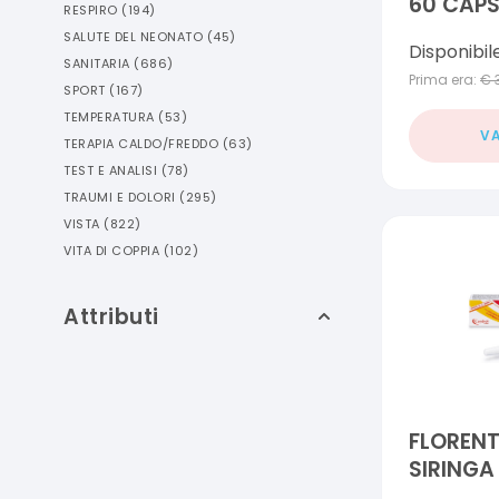
60 CAPS
RESPIRO
(
194
)
SALUTE DEL NEONATO
(
45
)
Disponibil
SANITARIA
(
686
)
Prima era:
€
SPORT
(
167
)
TEMPERATURA
(
53
)
VA
TERAPIA CALDO/FREDDO
(
63
)
TEST E ANALISI
(
78
)
TRAUMI E DOLORI
(
295
)
VISTA
(
822
)
VITA DI COPPIA
(
102
)
Attributi
FLORENT
SIRINGA
ML IN A