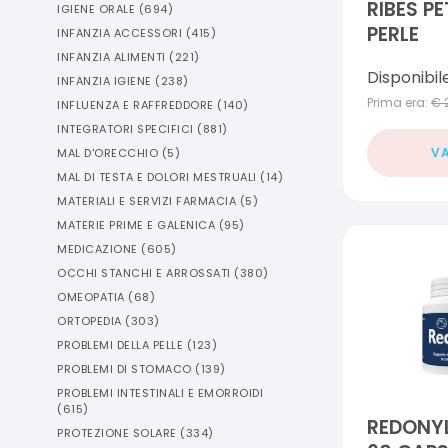
RIBES PE
IGIENE ORALE
(
694
)
PERLE
INFANZIA ACCESSORI
(
415
)
INFANZIA ALIMENTI
(
221
)
Disponibil
INFANZIA IGIENE
(
238
)
Prima era:
€
INFLUENZA E RAFFREDDORE
(
140
)
INTEGRATORI SPECIFICI
(
881
)
VA
MAL D'ORECCHIO
(
5
)
MAL DI TESTA E DOLORI MESTRUALI
(
14
)
MATERIALI E SERVIZI FARMACIA
(
5
)
MATERIE PRIME E GALENICA
(
95
)
MEDICAZIONE
(
605
)
OCCHI STANCHI E ARROSSATI
(
380
)
OMEOPATIA
(
68
)
ORTOPEDIA
(
303
)
PROBLEMI DELLA PELLE
(
123
)
PROBLEMI DI STOMACO
(
139
)
PROBLEMI INTESTINALI E EMORROIDI
(
615
)
REDONY
PROTEZIONE SOLARE
(
334
)