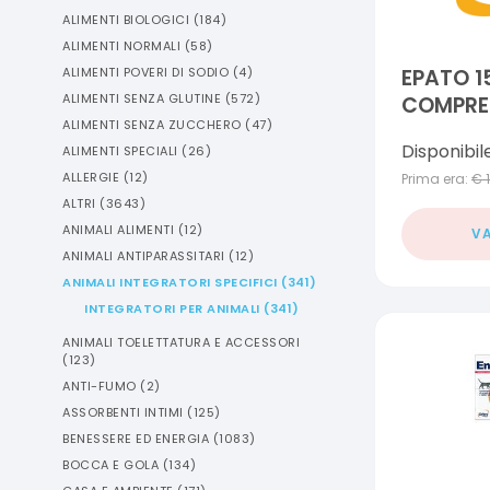
ALIMENTI BIOLOGICI
(
184
)
ALIMENTI NORMALI
(
58
)
ALIMENTI POVERI DI SODIO
(
4
)
EPATO 1
ALIMENTI SENZA GLUTINE
(
572
)
COMPRE
ALIMENTI SENZA ZUCCHERO
(
47
)
Disponibil
ALIMENTI SPECIALI
(
26
)
ALLERGIE
(
12
)
Prima era:
€
ALTRI
(
3643
)
ANIMALI ALIMENTI
(
12
)
VA
ANIMALI ANTIPARASSITARI
(
12
)
ANIMALI INTEGRATORI SPECIFICI
(
341
)
INTEGRATORI PER ANIMALI
(
341
)
ANIMALI TOELETTATURA E ACCESSORI
(
123
)
ANTI-FUMO
(
2
)
ASSORBENTI INTIMI
(
125
)
BENESSERE ED ENERGIA
(
1083
)
BOCCA E GOLA
(
134
)