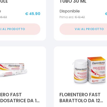
ULE
TUBO 30 ML
e
Disponibile
€
45.90
36.63
Prima era:
€
12.42
I AL PRODOTTO
VAI AL PRODOTTO
ERO FAST
FLORENTERO FAST
 DOSATRICE DA 15
BARATTOLO DA 12
STUCCIO
COMPRESSE APPETIBI