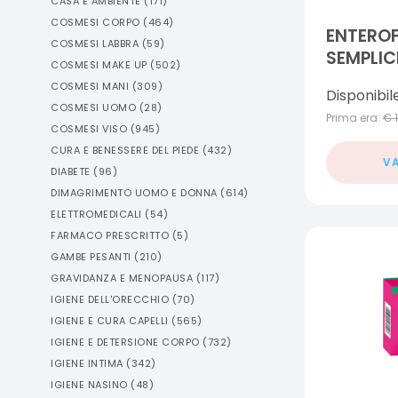
CASA E AMBIENTE
(
171
)
COSMESI CORPO
(
464
)
ENTEROF
COSMESI LABBRA
(
59
)
SEMPLIC
COSMESI MAKE UP
(
502
)
COSMESI MANI
(
309
)
Disponibil
COSMESI UOMO
(
28
)
Prima era:
€
COSMESI VISO
(
945
)
CURA E BENESSERE DEL PIEDE
(
432
)
VA
DIABETE
(
96
)
DIMAGRIMENTO UOMO E DONNA
(
614
)
ELETTROMEDICALI
(
54
)
FARMACO PRESCRITTO
(
5
)
GAMBE PESANTI
(
210
)
GRAVIDANZA E MENOPAUSA
(
117
)
IGIENE DELL'ORECCHIO
(
70
)
IGIENE E CURA CAPELLI
(
565
)
IGIENE E DETERSIONE CORPO
(
732
)
IGIENE INTIMA
(
342
)
IGIENE NASINO
(
48
)