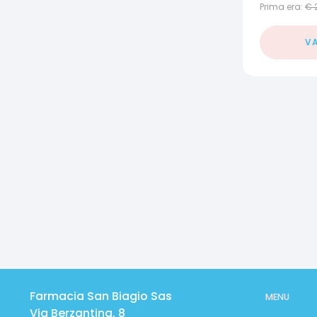
Prima era:
€
VA
Farmacia San Biagio Sas
MENU
Via Berzantina, 8