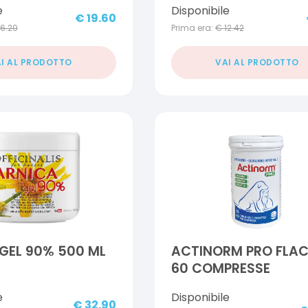
e
Disponibile
2 G
€
19.60
16.20
Prima era:
€
12.42
I AL PRODOTTO
VAI AL PRODOTTO
GEL 90% 500 ML
ACTINORM PRO FLA
60 COMPRESSE
e
Disponibile
€
32.90