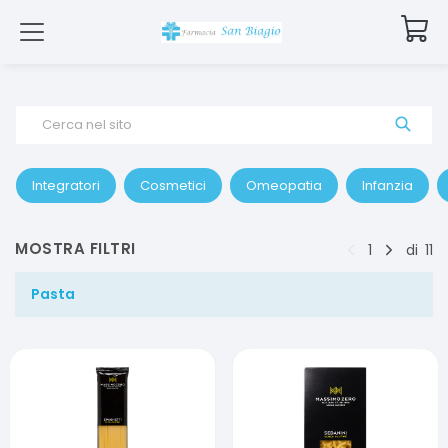
Cerca nel sito
Integratori
Cosmetici
Omeopatia
Infanzia
MOSTRA FILTRI
1
di
11
Pasta