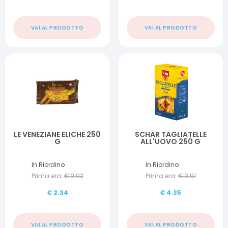
VAI AL PRODOTTO
VAI AL PRODOTTO
LE VENEZIANE ELICHE 250
SCHAR TAGLIATELLE
G
ALL'UOVO 250 G
In Riordino
In Riordino
Prima era:
€
2.02
Prima era:
€
3.91
€
2.34
€
4.35
VAI AL PRODOTTO
VAI AL PRODOTTO