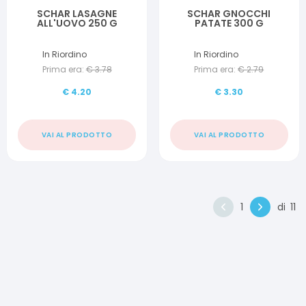
SCHAR LASAGNE
SCHAR GNOCCHI
ALL'UOVO 250 G
PATATE 300 G
In Riordino
In Riordino
Prima era:
€
3.78
Prima era:
€
2.79
€
4.20
€
3.30
VAI AL PRODOTTO
VAI AL PRODOTTO
1
di
11