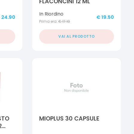
FLACONCINI 12 ML
In Riordino
€
24.90
€
19.50
Prima era:
€
17.10
VAI AL PRODOTTO
STO
MIOPLUS 30 CAPSULE
2