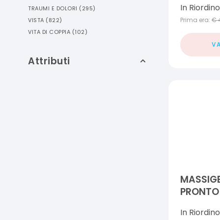
In Riordino
TRAUMI E DOLORI
(
295
)
Prima era:
€
VISTA
(
822
)
VITA DI COPPIA
(
102
)
VA
Attributi
MASSIG
PRONTO
CONFEZI
In Riordino
BUSTINE