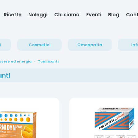
Ricette
Noleggi
Chi siamo
Eventi
Blog
Cont
i
Cosmetici
Omeopatia
Inf
sere ed energia
Tonificanti
anti