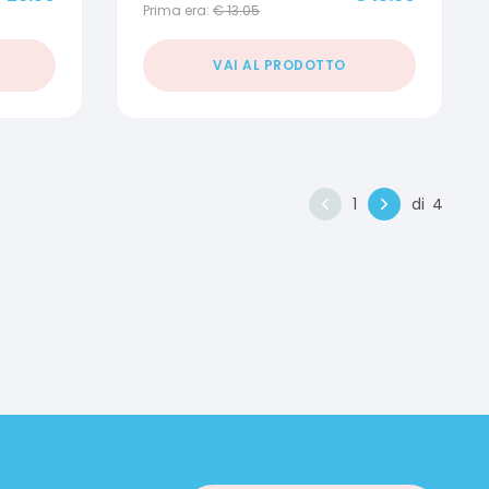
Prima era:
€
13.05
VAI AL PRODOTTO
1
di
4