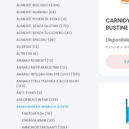
ALIMENTI BIOLOGICI
(
184
)
ALIMENTI NORMALI
(
58
)
ALIMENTI POVERI DI SODIO
(
4
)
CARNIDY
ALIMENTI SENZA GLUTINE
(
572
)
BUSTINE
ALIMENTI SENZA ZUCCHERO
(
47
)
ARANCI
Disponibil
ALIMENTI SPECIALI
(
26
)
ALLERGIE
(
12
)
Prima era:
€
ALTRI
(
3643
)
ANIMALI ALIMENTI
(
12
)
VA
ANIMALI ANTIPARASSITARI
(
12
)
ANIMALI INTEGRATORI SPECIFICI
(
341
)
ANIMALI TOELETTATURA E ACCESSORI
(
123
)
ANTI-FUMO
(
2
)
ASSORBENTI INTIMI
(
125
)
BENESSERE ED ENERGIA
(
1083
)
ENERGIA 50+
(
16
)
ENERGIA BIMBI
(
33
)
IMMUNOSTIMOLANTI
(
109
)