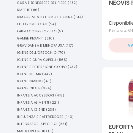
NEOVIS 
CURA E BENESSERE DEL PIEDE
(
432
)
DIABETE
(
96
)
DIMAGRIMENTO UOMO E DONNA
(
614
)
Disponibil
ELETTROMEDICALI
(
54
)
Prima era:
€
FARMACO PRESCRITTO
(
5
)
GAMBE PESANTI
(
210
)
VA
GRAVIDANZA E MENOPAUSA
(
117
)
IGIENE DELL'ORECCHIO
(
70
)
IGIENE E CURA CAPELLI
(
565
)
IGIENE E DETERSIONE CORPO
(
732
)
IGIENE INTIMA
(
342
)
IGIENE NASINO
(
48
)
IGIENE ORALE
(
694
)
INFANZIA ACCESSORI
(
415
)
INFANZIA ALIMENTI
(
221
)
INFANZIA IGIENE
(
238
)
INFLUENZA E RAFFREDDORE
(
140
)
INTEGRATORI SPECIFICI
(
881
)
EUFORTY
MAL D'ORECCHIO
(
5
)