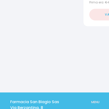
Prima era:
€
FASCET
BOLLINO
VA
Farmacia San Biagio Sas
MENU
Via Berzantina, 8