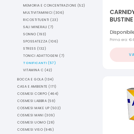
MEMORIA E CONCENTRAZIONE
(
52
)
CARNIDY
MULTIVITAMINICI
(
306
)
BUSTINE
RICOSTITUENTI
(
23
)
SALI MINERALI
(
7
)
Disponibil
SONNO
(
193
)
Prima era:
€
SPOSSATEZZA
(
106
)
STRESS
(
132
)
VA
TONICI ADATTOGENI
(
7
)
TONIFICANTI
(
57
)
VITAMINA C
(
42
)
BOCCA E GOLA
(
134
)
CASA E AMBIENTE
(
171
)
COSMESI CORPO
(
464
)
COSMESI LABBRA
(
59
)
COSMESI MAKE UP
(
502
)
COSMESI MANI
(
309
)
COSMESI UOMO
(
28
)
COSMESI VISO
(
945
)