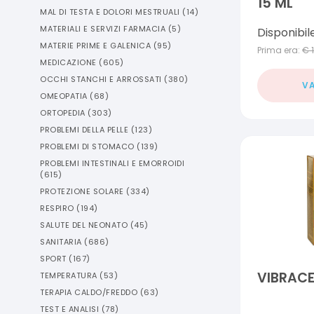
15 ML
MAL DI TESTA E DOLORI MESTRUALI
(
14
)
MATERIALI E SERVIZI FARMACIA
(
5
)
Disponibil
MATERIE PRIME E GALENICA
(
95
)
Prima era:
€
MEDICAZIONE
(
605
)
OCCHI STANCHI E ARROSSATI
(
380
)
VA
OMEOPATIA
(
68
)
ORTOPEDIA
(
303
)
PROBLEMI DELLA PELLE
(
123
)
PROBLEMI DI STOMACO
(
139
)
PROBLEMI INTESTINALI E EMORROIDI
(
615
)
PROTEZIONE SOLARE
(
334
)
RESPIRO
(
194
)
SALUTE DEL NEONATO
(
45
)
SANITARIA
(
686
)
SPORT
(
167
)
VIBRACE
TEMPERATURA
(
53
)
TERAPIA CALDO/FREDDO
(
63
)
TEST E ANALISI
(
78
)