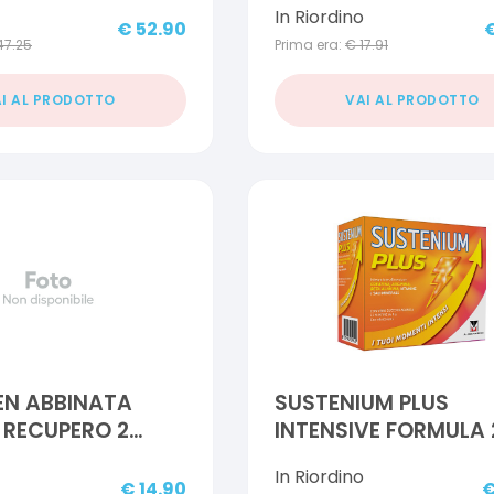
In Riordino
€
52.90
47.25
Prima era:
€
17.91
I AL PRODOTTO
VAI AL PRODOTTO
EN ABBINATA
SUSTENIUM PLUS
 RECUPERO 2
INTENSIVE FORMULA 
ONI DA 14
BUSTINE
In Riordino
 X 6 G
€
14.90