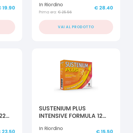
In Riordino
€
19.90
€
28.40
Prima era:
€
25.56
VAI AL PRODOTTO
SUSTENIUM PLUS
22
INTENSIVE FORMULA 12
BUSTINE
In Riordino
€
23.50
€
15.50