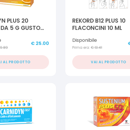
N PLUS 20
REKORD B12 PLUS 10
 DA 5 G GUSTO
FLACONCINI 10 ML
A
e
Disponibile
€
25.00
19.89
Prima era:
€
13.41
I AL PRODOTTO
VAI AL PRODOTTO