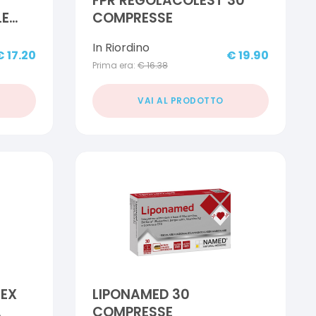
FPR REGOLACOLEST 30
LE
COMPRESSE
In Riordino
€
17.20
€
19.90
Prima era:
€
16.38
VAI AL PRODOTTO
LEX
LIPONAMED 30
COMPRESSE