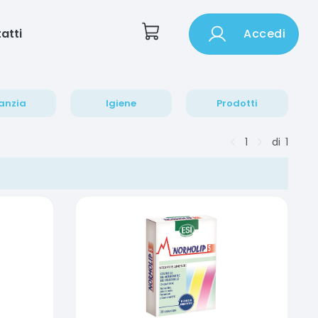
atti
Accedi
anzia
Igiene
Prodotti
1
di
1