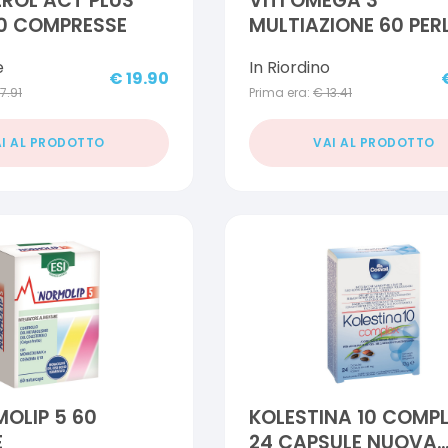
ROL ACT PLUS
VITI OMEGA 3
0 COMPRESSE
MULTIAZIONE 60 PER
PROMO
e
In Riordino
€
19.90
17.91
Prima era:
€
13.41
I AL PRODOTTO
VAI AL PRODOTTO
MOLIP 5 60
KOLESTINA 10 COMP
E
24 CAPSULE NUOVA