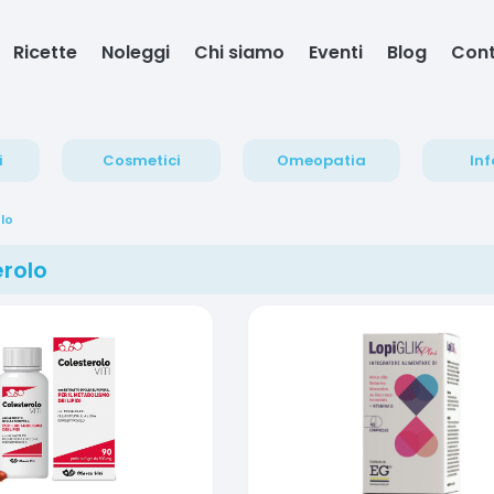
Ricette
Noleggi
Chi siamo
Eventi
Blog
Cont
i
Cosmetici
Omeopatia
Inf
lo
rolo