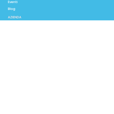
Eventi
Blog
AZIENDA
Contatti
Accedi
Registrati
Privacy Policy
Condizioni d'uso
INFORMAZIONI
Condizioni di vendita
Modalità e costi di
spedizione
Pagamenti accettati
Assistenza Clienti