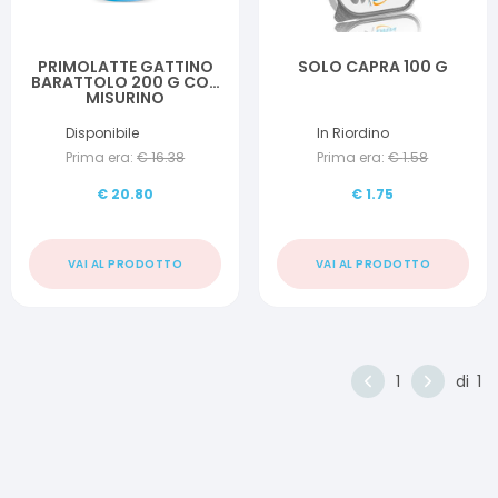
PRIMOLATTE GATTINO
SOLO CAPRA 100 G
BARATTOLO 200 G CON
MISURINO
Disponibile
In Riordino
Prima era:
€
16.38
Prima era:
€
1.58
€
20.80
€
1.75
VAI AL PRODOTTO
VAI AL PRODOTTO
1
di
1