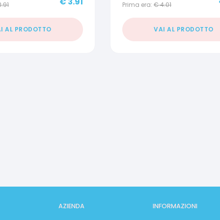
€
3.91
3.91
Prima era:
€
4.01
I AL PRODOTTO
VAI AL PRODOTTO
AZIENDA
INFORMAZIONI