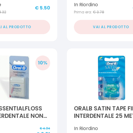
e
In Riordino
36 PEZZI
€
5.50
4.32
Prima era:
€
3.78
I AL PRODOTTO
VAI AL PRODOTTO
10
%
SSENTIALFLOSS
ORALB SATIN TAPE F
TERDENTALE NON
INTERDENTALE 25 ME
50 METRI
In Riordino
€
4.34