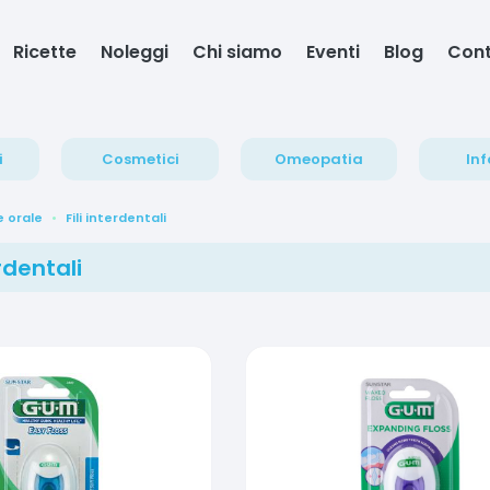
Ricette
Noleggi
Chi siamo
Eventi
Blog
Cont
i
Cosmetici
Omeopatia
Inf
e orale
Fili interdentali
erdentali