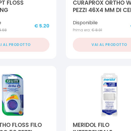
T FLOSS
CURAPROX ORTHO W
ING
PEZZI 46X4 MM DI C
ORTODONTICA
e
Disponibile
€
5.20
4.68
Prima era:
€
8.91
I AL PRODOTTO
VAI AL PRODOTTO
HO FLOSS FILO
MERIDOL FILO