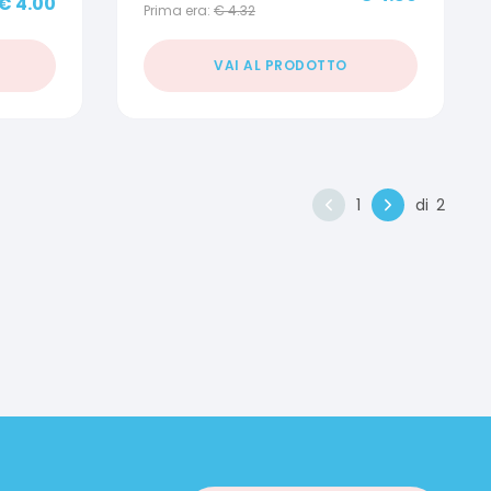
€
4.00
Prima era:
€
4.32
VAI AL PRODOTTO
1
di
2