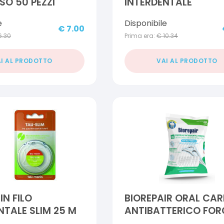
O 50 PEZZI
INTERDENTALE
e
Disponibile
€
7.00
6.30
Prima era:
€
10.34
I AL PRODOTTO
VAI AL PRODOTTO
N FILO
BIOREPAIR ORAL CAR
NTALE SLIM 25 M
ANTIBATTERICO FOR
INTERDENTALI MON