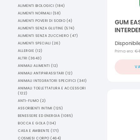
ALIMENTI BIOLOGICI
(
184
)
ALIMENTI NORMALI
(
58
)
ALIMENTI POVERI DI SODIO
(
4
)
GUM EAS
ALIMENTI SENZA GLUTINE
(
574
)
INTERDE
ALIMENTI SENZA ZUCCHERO
(
47
)
Disponibil
ALIMENTI SPECIALI
(
26
)
ALLERGIE
(
12
)
Prima era:
€
ALTRI
(
3643
)
ANIMALI ALIMENTI
(
12
)
VA
ANIMALI ANTIPARASSITARI
(
12
)
ANIMALI INTEGRATORI SPECIFICI
(
341
)
ANIMALI TOELETTATURA E ACCESSORI
(
122
)
ANTI-FUMO
(
2
)
ASSORBENTI INTIMI
(
125
)
BENESSERE ED ENERGIA
(
1085
)
BOCCA E GOLA
(
134
)
CASA E AMBIENTE
(
171
)
COSMESI CORPO
(
464
)