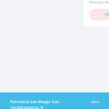
Prima era:
€
VA
Farmacia San Biagio Sas
MENU
Via Berzantina, 8