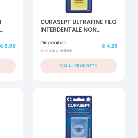
N
CURASEPT ULTRAFINE FILO
INTERDENTALE NON
0 M
CERATO CLOREXIDINA
Disponibile
€
5.90
€
4.25
Prima era:
€
3.83
VAI AL PRODOTTO