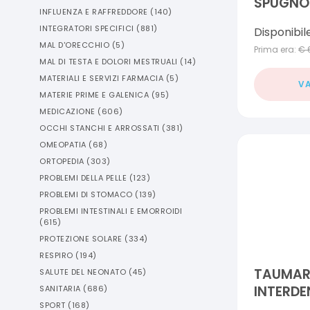
SPUGNOS
INFLUENZA E RAFFREDDORE
(
140
)
INTEGRATORI SPECIFICI
(
881
)
Disponibil
MAL D'ORECCHIO
(
5
)
Prima era:
€
MAL DI TESTA E DOLORI MESTRUALI
(
14
)
MATERIALI E SERVIZI FARMACIA
(
5
)
VA
MATERIE PRIME E GALENICA
(
95
)
MEDICAZIONE
(
606
)
OCCHI STANCHI E ARROSSATI
(
381
)
OMEOPATIA
(
68
)
ORTOPEDIA
(
303
)
PROBLEMI DELLA PELLE
(
123
)
PROBLEMI DI STOMACO
(
139
)
PROBLEMI INTESTINALI E EMORROIDI
(
615
)
PROTEZIONE SOLARE
(
334
)
RESPIRO
(
194
)
TAUMARI
SALUTE DEL NEONATO
(
45
)
INTERDE
SANITARIA
(
686
)
SPORT
(
168
)