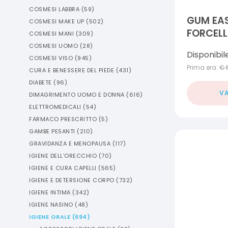
COSMESI LABBRA
(
59
)
GUM EAS
COSMESI MAKE UP
(
502
)
FORCELL
COSMESI MANI
(
309
)
COSMESI UOMO
(
28
)
Disponibil
COSMESI VISO
(
945
)
Prima era:
€
CURA E BENESSERE DEL PIEDE
(
431
)
DIABETE
(
96
)
VA
DIMAGRIMENTO UOMO E DONNA
(
616
)
ELETTROMEDICALI
(
54
)
FARMACO PRESCRITTO
(
5
)
GAMBE PESANTI
(
210
)
GRAVIDANZA E MENOPAUSA
(
117
)
IGIENE DELL'ORECCHIO
(
70
)
IGIENE E CURA CAPELLI
(
565
)
IGIENE E DETERSIONE CORPO
(
732
)
IGIENE INTIMA
(
342
)
IGIENE NASINO
(
48
)
IGIENE ORALE
(
694
)