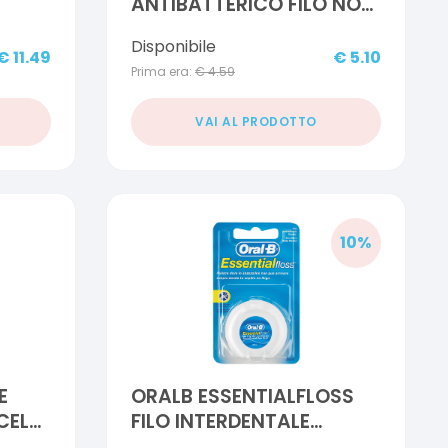
ANTIBATTERICO FILO NON
CERATO ULTRAPIATTO
Disponibile
DENTI SENSIBILI 25+5
€
11.49
€
5.10
Prima era:
€
4.59
METRI
VAI AL PRODOTTO
10
%
E
ORALB ESSENTIALFLOSS
CELLE
FILO INTERDENTALE
OUSO
CERATO 50 METRI GUSTO