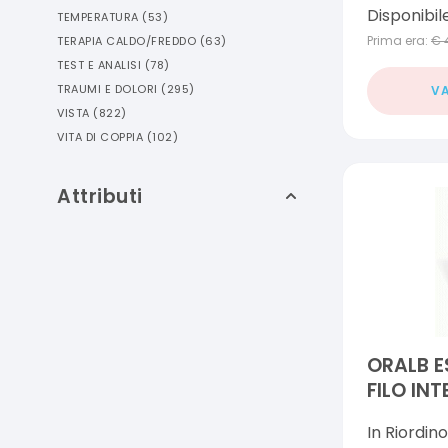
Disponibil
TEMPERATURA
(
53
)
Prima era:
€
TERAPIA CALDO/FREDDO
(
63
)
TEST E ANALISI
(
78
)
TRAUMI E DOLORI
(
295
)
VA
VISTA
(
822
)
VITA DI COPPIA
(
102
)
Attributi
ORALB E
FILO IN
CERATO 
In Riordino