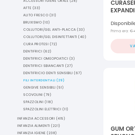
ACCESSORI IGIENE ORALE
(
28
)
CURASEP
AFTE
(
33
)
EXPAND
ALITO FRESCO
(
31
)
Disponibil
BRUXISMO
(
10
)
COLLUTORI/GEL ANTI-PLACCA
(
33
)
Prima era:
€
COLLUTORI/GEL DISINFETTANTI
(
40
)
CURA PROTESI
(
72
)
VA
DENTIFRICI
(
62
)
DENTIFRICI OMEOPOATICI
(
3
)
DENTIFRICI SBIANCANTI
(
27
)
DENTIFRICIO DENTI SENSIBILI
(
67
)
FILI INTERDENTALI
(
29
)
GENGIVE SENSIBILI
(
51
)
SCOVOLINI
(
79
)
SPAZZOLINI
(
118
)
SPAZZOLINI ELETTRICI
(
11
)
INFANZIA ACCESSORI
(
415
)
INFANZIA ALIMENTI
(
221
)
GUM ORT
INFANZIA IGIENE
(
238
)