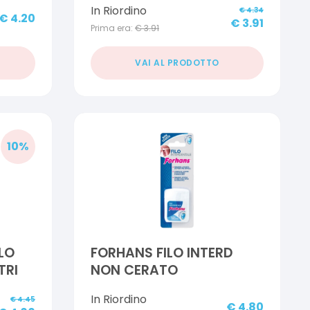
In Riordino
€
4.34
MENTA
€
4.20
€
3.91
Prima era:
€
3.91
VAI AL PRODOTTO
10
%
ILO
FORHANS FILO INTERD
TRI
NON CERATO
In Riordino
€
4.45
€
4.80