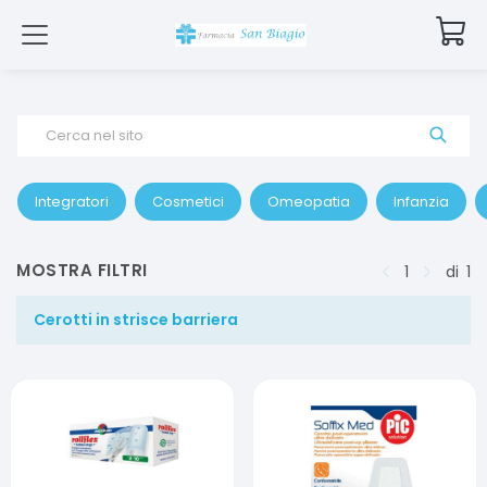
Cerca nel sito
Integratori
Cosmetici
Omeopatia
Infanzia
MOSTRA FILTRI
1
di
1
Cerotti in strisce barriera