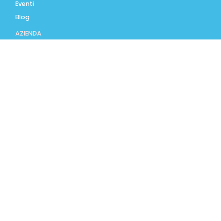
Eventi
Blog
AZIENDA
Contatti
Accedi
Registrati
Privacy Policy
Condizioni d'uso
INFORMAZIONI
Condizioni di vendita
Modalità e costi di
spedizione
Pagamenti accettati
Assistenza Clienti