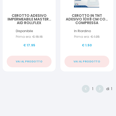
CEROTTO ADESIVO
CEROTTO IN TNT
IMPERMEABILE MASTER-
ADESIVO 10X8 CM CON
AID ROLLFLEX
COMPRESSA
ACQUASTOP 2X10
ASSORBENTE 4,5X5,5
CM PIC SOFFIX MED 1
Disponibile
In Riordino
PEZZO
Prima era:
€
16.16
Prima era:
€
1.35
€
17.95
€
1.50
VAI AL PRODOTTO
VAI AL PRODOTTO
1
di
1