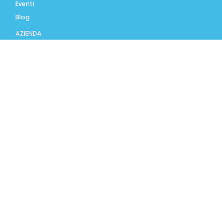
Eventi
Blog
AZIENDA
Contatti
Accedi
Registrati
Privacy Policy
Condizioni d'uso
INFORMAZIONI
Condizioni di vendita
Modalità e costi di
spedizione
Pagamenti accettati
Assistenza Clienti