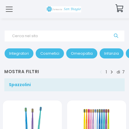
Cerca nel sito
Integratori
Cosmetici
Omeopatia
Infanzia
MOSTRA FILTRI
1
di
7
Spazzolini