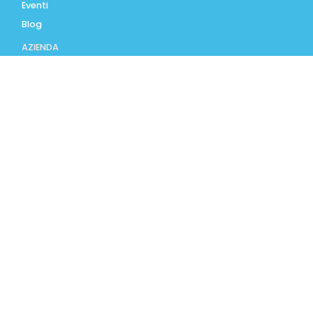
Eventi
Blog
AZIENDA
Contatti
Accedi
Registrati
Privacy Policy
Condizioni d'uso
INFORMAZIONI
Condizioni di vendita
Modalità e costi di
spedizione
Pagamenti accettati
Assistenza Clienti