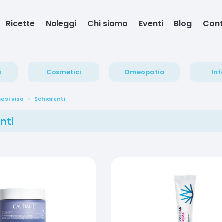
Ricette
Noleggi
Chi siamo
Eventi
Blog
Cont
i
Cosmetici
Omeopatia
Inf
esi viso
Schiarenti
nti