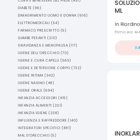
CURA E BENESSERE DEL PIEDE
(
431
)
SOLUZIO
DIABETE
(
96
)
ML
DIMAGRIMENTO UOMO E DONNA
(
616
)
ELETTROMEDICALI
(
54
)
In Riordino
FARMACO PRESCRITTO
(
5
)
Prima era:
€
GAMBE PESANTI
(
210
)
GRAVIDANZA E MENOPAUSA
(
117
)
VA
IGIENE DELL'ORECCHIO
(
70
)
IGIENE E CURA CAPELLI
(
565
)
IGIENE E DETERSIONE CORPO
(
732
)
IGIENE INTIMA
(
342
)
IGIENE NASINO
(
48
)
IGIENE ORALE
(
694
)
INFANZIA ACCESSORI
(
415
)
INFANZIA ALIMENTI
(
221
)
INFANZIA IGIENE
(
238
)
INFLUENZA E RAFFREDDORE
(
140
)
INTEGRATORI SPECIFICI
(
881
)
INOKLAR
MAL D'ORECCHIO
(
5
)