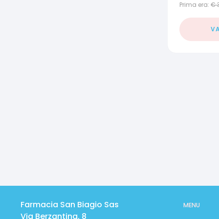
Prima era:
€
VA
Farmacia San Biagio Sas
MENU
Via Berzantina, 8