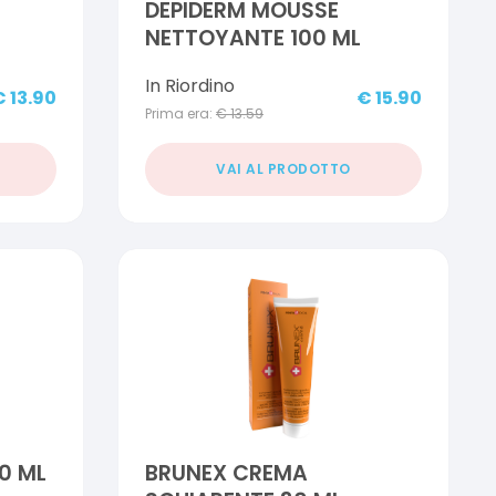
DEPIDERM MOUSSE
NETTOYANTE 100 ML
In Riordino
€
13.90
€
15.90
Prima era:
€
13.59
VAI AL PRODOTTO
0 ML
BRUNEX CREMA