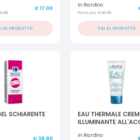
In Riordino
€
17.00
13.95
Prima era:
€
15.75
I AL PRODOTTO
VAI AL PRODOTTO
GEL SCHIARENTE
EAU THERMALE CRE
ILLUMINANTE ALL'A
40 ML
In Riordino
€
38.80