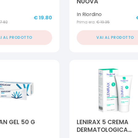
NUOVA
In Riordino
€
19.80
17.82
Prima era:
€
19.35
I AL PRODOTTO
VAI AL PRODOTTO
AN GEL 50 G
LENIRAX 5 CREMA
DERMATOLOGICA
CROTAMITONE 5% 5