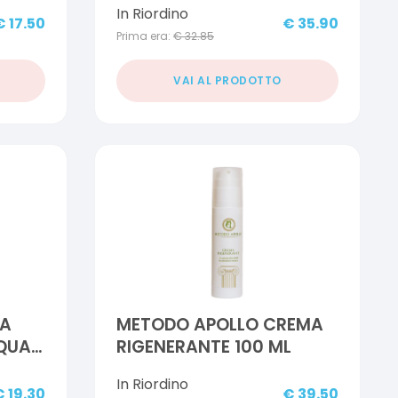
In Riordino
€
17.50
€
35.90
Prima era:
€
32.85
VAI AL PRODOTTO
MA
METODO APOLLO CREMA
CQUA
RIGENERANTE 100 ML
In Riordino
€
19.30
€
39.50