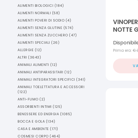
ALIMENTI BIOLOGICI
(
184
)
ALIMENTI NORMALI
(
58
)
ALIMENTI POVERI DI SODIO
(
4
)
VINOPE
ALIMENTI SENZA GLUTINE
(
574
)
NOTTE G
ALIMENTI SENZA ZUCCHERO
(
47
)
2021
Disponibil
ALIMENTI SPECIALI
(
26
)
ALLERGIE
(
12
)
Prima era:
€
ALTRI
(
3643
)
ANIMALI ALIMENTI
(
12
)
VA
ANIMALI ANTIPARASSITARI
(
12
)
ANIMALI INTEGRATORI SPECIFICI
(
341
)
ANIMALI TOELETTATURA E ACCESSORI
(
122
)
ANTI-FUMO
(
2
)
ASSORBENTI INTIMI
(
125
)
BENESSERE ED ENERGIA
(
1085
)
BOCCA E GOLA
(
134
)
CASA E AMBIENTE
(
171
)
COSMESI CORPO
(
464
)