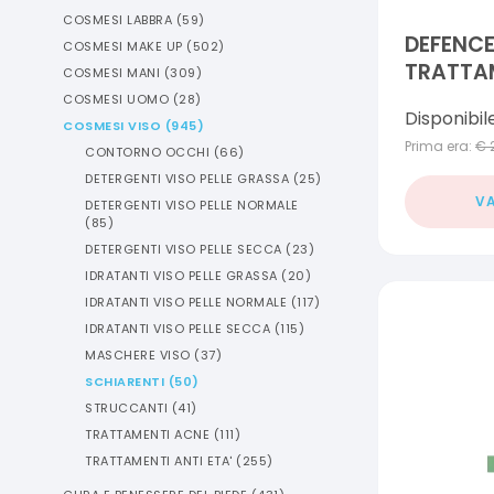
COSMESI LABBRA
(
59
)
DEFENC
COSMESI MAKE UP
(
502
)
TRATTA
COSMESI MANI
(
309
)
ROSSORE
COSMESI UOMO
(
28
)
Disponibil
COSMESI VISO
(
945
)
Prima era:
€
CONTORNO OCCHI
(
66
)
DETERGENTI VISO PELLE GRASSA
(
25
)
VA
DETERGENTI VISO PELLE NORMALE
(
85
)
DETERGENTI VISO PELLE SECCA
(
23
)
IDRATANTI VISO PELLE GRASSA
(
20
)
IDRATANTI VISO PELLE NORMALE
(
117
)
IDRATANTI VISO PELLE SECCA
(
115
)
MASCHERE VISO
(
37
)
SCHIARENTI
(
50
)
STRUCCANTI
(
41
)
TRATTAMENTI ACNE
(
111
)
TRATTAMENTI ANTI ETA'
(
255
)