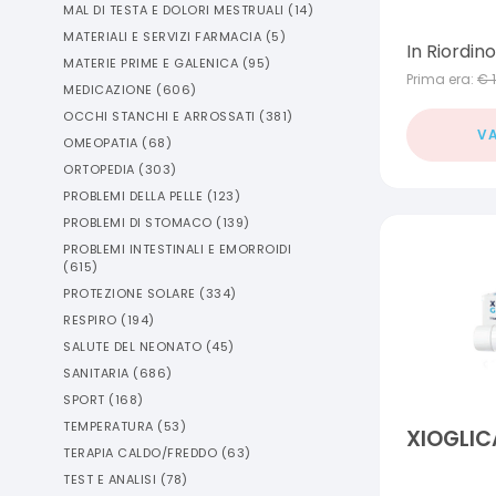
MAL DI TESTA E DOLORI MESTRUALI
(
14
)
MATERIALI E SERVIZI FARMACIA
(
5
)
In Riordino
MATERIE PRIME E GALENICA
(
95
)
Prima era:
€
MEDICAZIONE
(
606
)
OCCHI STANCHI E ARROSSATI
(
381
)
VA
OMEOPATIA
(
68
)
ORTOPEDIA
(
303
)
PROBLEMI DELLA PELLE
(
123
)
PROBLEMI DI STOMACO
(
139
)
PROBLEMI INTESTINALI E EMORROIDI
(
615
)
PROTEZIONE SOLARE
(
334
)
RESPIRO
(
194
)
SALUTE DEL NEONATO
(
45
)
SANITARIA
(
686
)
SPORT
(
168
)
TEMPERATURA
(
53
)
XIOGLIC
TERAPIA CALDO/FREDDO
(
63
)
TEST E ANALISI
(
78
)