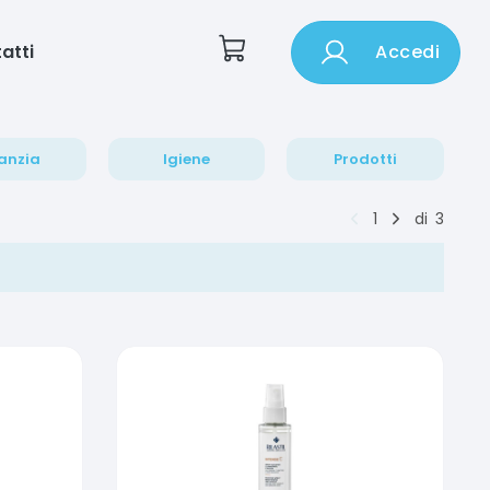
atti
Accedi
anzia
Igiene
Prodotti
1
di
3