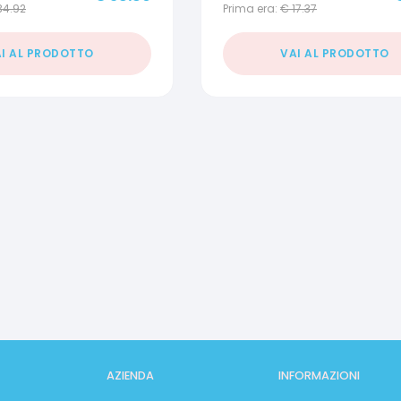
34.92
Prima era:
€
17.37
I AL PRODOTTO
VAI AL PRODOTTO
AZIENDA
INFORMAZIONI