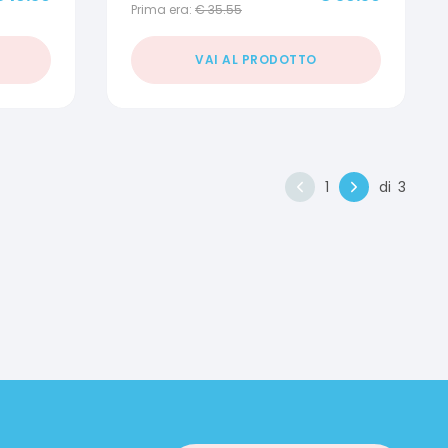
Prima era:
€
35.55
VAI AL PRODOTTO
1
di
3