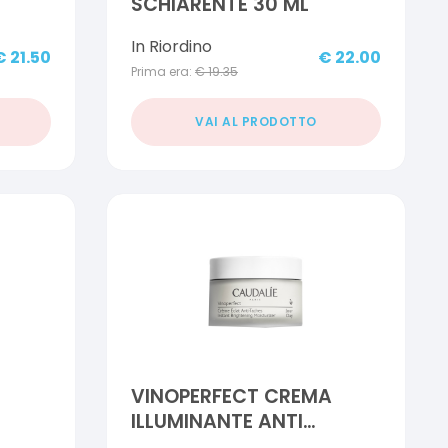
SCHIARENTE 30 ML
In Riordino
€
21.50
€
22.00
Prima era:
€
19.35
VAI AL PRODOTTO
VINOPERFECT CREMA
ILLUMINANTE ANTI
0 ML
MACCHIE 40 ML 2021