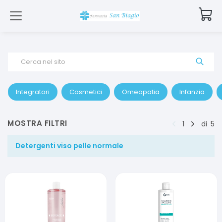
Cerca nel sito
Integratori
Cosmetici
Omeopatia
Infanzia
MOSTRA FILTRI
1
di
5
Detergenti viso pelle normale