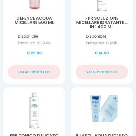
DEFENCE ACQUA
FPR SOLUZIONE
MICELLARE 500 ML
MICELLARE IDRATANTE 2
IN 1 400 ML
Disponibile
Disponibile
Prima era:
€
19.80
Prima era:
€
12.15
€
23.90
€
14.50
VAI AL PRODOTTO
VAI AL PRODOTTO
FPR TONICO DELICATO
RILASTIL AQUA DET VISO