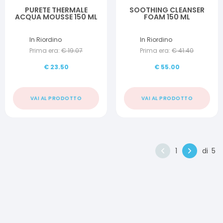
PURETE THERMALE
SOOTHING CLEANSER
ACQUA MOUSSE 150 ML
FOAM 150 ML
In Riordino
In Riordino
Prima era:
€
19.07
Prima era:
€
41.40
€
23.50
€
55.00
VAI AL PRODOTTO
VAI AL PRODOTTO
1
di
5