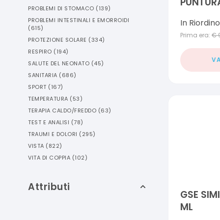
PUNTURA
PROBLEMI DI STOMACO
(
139
)
PROBLEMI INTESTINALI E EMORROIDI
In Riordino
(
615
)
Prima era:
€
PROTEZIONE SOLARE
(
334
)
RESPIRO
(
194
)
VA
SALUTE DEL NEONATO
(
45
)
SANITARIA
(
686
)
SPORT
(
167
)
TEMPERATURA
(
53
)
TERAPIA CALDO/FREDDO
(
63
)
TEST E ANALISI
(
78
)
TRAUMI E DOLORI
(
295
)
VISTA
(
822
)
VITA DI COPPIA
(
102
)
Attributi
GSE SIM
ML