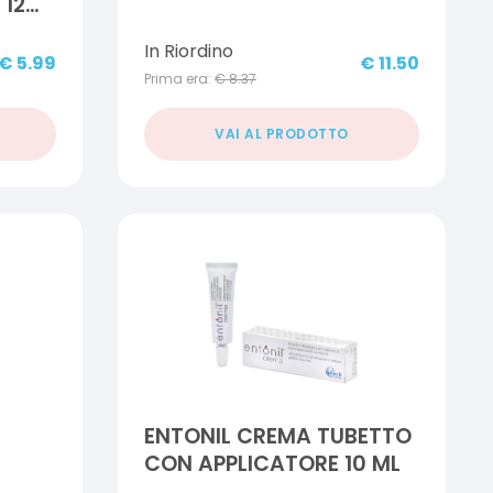
12
In Riordino
€
5.99
€
11.50
Prima era:
€
8.37
VAI AL PRODOTTO
ENTONIL CREMA TUBETTO
CON APPLICATORE 10 ML