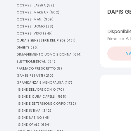
COSMESI LABBRA
(
59
)
DAPIS G
COSMESI MAKE UP
(
502
)
COSMESI MANI
(
309
)
COSMESI UOMO
(
28
)
Disponibil
COSMESI VISO
(
945
)
Prima era:
€
CURA E BENESSERE DEL PIEDE
(
431
)
DIABETE
(
96
)
VA
DIMAGRIMENTO UOMO E DONNA
(
614
)
ELETTROMEDICALI
(
54
)
FARMACO PRESCRITTO
(
5
)
GAMBE PESANTI
(
210
)
GRAVIDANZA E MENOPAUSA
(
117
)
IGIENE DELL'ORECCHIO
(
70
)
IGIENE E CURA CAPELLI
(
565
)
IGIENE E DETERSIONE CORPO
(
732
)
IGIENE INTIMA
(
342
)
IGIENE NASINO
(
48
)
IGIENE ORALE
(
694
)