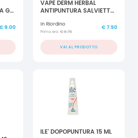
VAPE DERM HERBAL
A GEL
ANTIPUNTURA SALVIETTE
15 PEZZI
In Riordino
€
9.00
€
7.50
Prima era:
€
6.75
VAI AL PRODOTTO
ILE' DOPOPUNTURA 15 ML