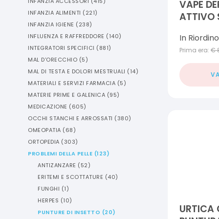
INFANZIA ACCESSORI
(
415
)
VAPE DE
INFANZIA ALIMENTI
(
221
)
ATTIVO 
INFANZIA IGIENE
(
238
)
In Riordino
INFLUENZA E RAFFREDDORE
(
140
)
INTEGRATORI SPECIFICI
(
881
)
Prima era:
€
MAL D'ORECCHIO
(
5
)
MAL DI TESTA E DOLORI MESTRUALI
(
14
)
VA
MATERIALI E SERVIZI FARMACIA
(
5
)
MATERIE PRIME E GALENICA
(
95
)
MEDICAZIONE
(
605
)
OCCHI STANCHI E ARROSSATI
(
380
)
OMEOPATIA
(
68
)
ORTOPEDIA
(
303
)
PROBLEMI DELLA PELLE
(
123
)
ANTIZANZARE
(
52
)
ERITEMI E SCOTTATURE
(
40
)
FUNGHI
(
1
)
HERPES
(
10
)
URTICA 
PUNTURE DI INSETTO
(
20
)