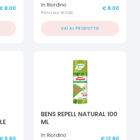
In Riordino
€
8.00
€
8.00
Prima era:
€
7.20
VAI AL PRODOTTO
BENS REPELL NATURAL 100
LE
ML
In Riordino
€
5.80
€
12.90