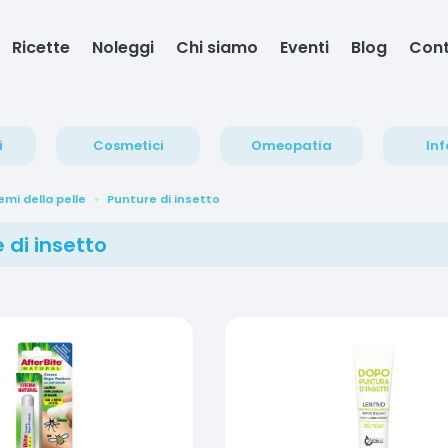
Ricette
Noleggi
Chi siamo
Eventi
Blog
Cont
i
Cosmetici
Omeopatia
Inf
emi della pelle
Punture di insetto
 di insetto