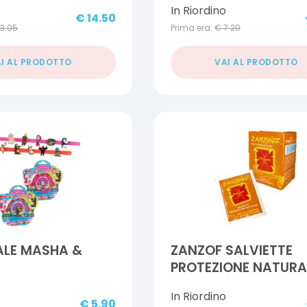
In Riordino
PROFAR
€
14.50
13.05
Prima era:
€
7.20
I AL PRODOTTO
VAI AL PRODOTTO
ALE MASHA &
ZANZOF SALVIETTE
PROTEZIONE NATURA
In Riordino
€
5.90