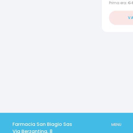
Prima era:
€
VA
Farmacia San Biagio Sas
MENU
Via Berzantina, 8