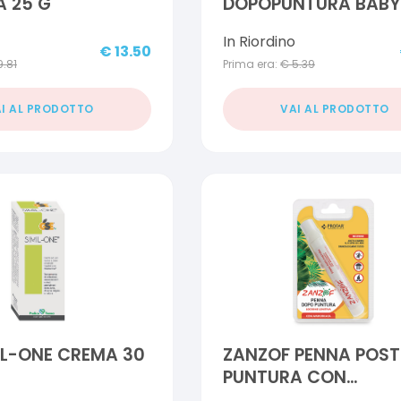
 25 G
DOPOPUNTURA BABY 
ML
In Riordino
€
13.50
9.81
Prima era:
€
5.39
I AL PRODOTTO
VAI AL PRODOTTO
IL-ONE CREMA 30
ZANZOF PENNA POST
PUNTURA CON
AMMONIACA 12 ML