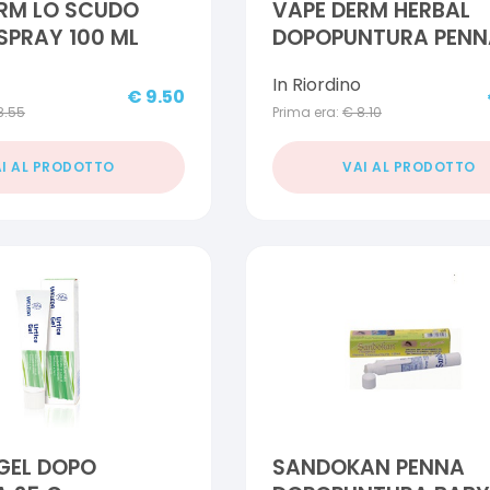
RM LO SCUDO
VAPE DERM HERBAL
SPRAY 100 ML
DOPOPUNTURA PENN
10 ML
In Riordino
€
9.50
8.55
Prima era:
€
8.10
I AL PRODOTTO
VAI AL PRODOTTO
GEL DOPO
SANDOKAN PENNA