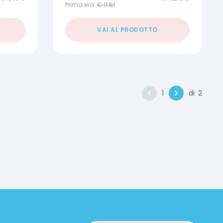
Prima era:
€
11.61
VAI AL PRODOTTO
1
di
2