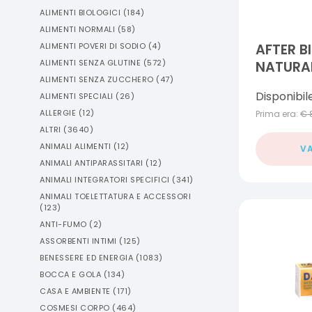
ALIMENTI BIOLOGICI
(
184
)
ALIMENTI NORMALI
(
58
)
ALIMENTI POVERI DI SODIO
(
4
)
AFTER B
ALIMENTI SENZA GLUTINE
(
572
)
NATURAL
ALIMENTI SENZA ZUCCHERO
(
47
)
Disponibil
ALIMENTI SPECIALI
(
26
)
ALLERGIE
(
12
)
Prima era:
€
ALTRI
(
3640
)
ANIMALI ALIMENTI
(
12
)
VA
ANIMALI ANTIPARASSITARI
(
12
)
ANIMALI INTEGRATORI SPECIFICI
(
341
)
ANIMALI TOELETTATURA E ACCESSORI
(
123
)
ANTI-FUMO
(
2
)
ASSORBENTI INTIMI
(
125
)
BENESSERE ED ENERGIA
(
1083
)
BOCCA E GOLA
(
134
)
CASA E AMBIENTE
(
171
)
COSMESI CORPO
(
464
)