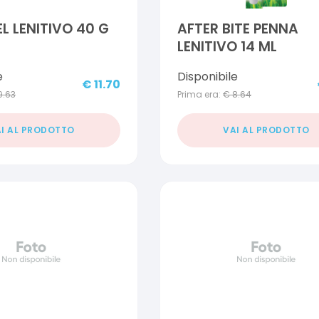
EL LENITIVO 40 G
AFTER BITE PENNA
LENITIVO 14 ML
e
Disponibile
€
11.70
9.63
Prima era:
€
8.64
I AL PRODOTTO
VAI AL PRODOTTO