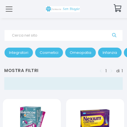
Cerca nel sito
Integratori
Cosmetici
Omeopatia
Infanzia
MOSTRA FILTRI
1
di
1