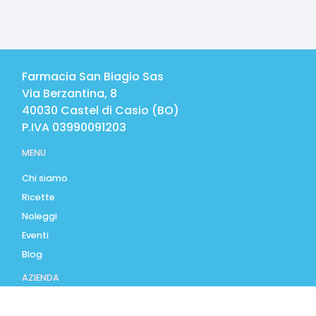
Farmacia San Biagio Sas
Via Berzantina, 8
40030
Castel di Casio
(
BO
)
P.IVA
03990091203
MENU
Chi siamo
Ricette
Noleggi
Eventi
Blog
AZIENDA
Contatti