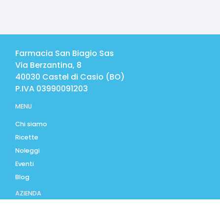
Farmacia San Biagio Sas
Via Berzantina, 8
40030
Castel di Casio
(
BO
)
P.IVA
03990091203
MENU
Chi siamo
Ricette
Noleggi
Eventi
Blog
AZIENDA
Contatti