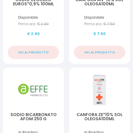
EUROS*0,9% 100ML
OLEOSA100ML
Disponibile
Disponibile
Prima era:
€
2.40
Prima era:
€
7.50
€
2.40
€
7.50
VAI AL PRODOTTO
VAI AL PRODOTTO
SODIO BICARBONATO
CANFORA ZE*10% SOL
AFOM 250 G
OLEOSA100ML
In Riordino
In Riordino